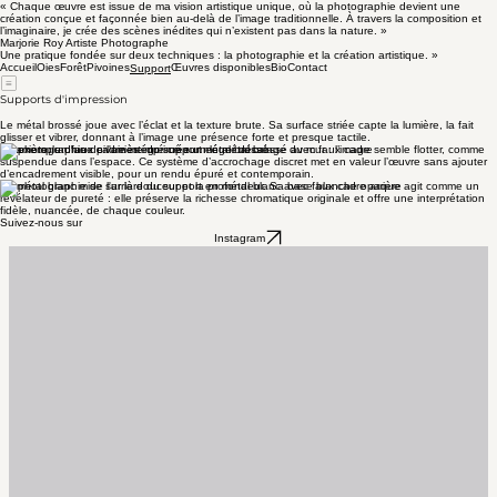
« Chaque œuvre est issue de ma vision artistique unique, où la photographie devient une
création conçue et façonnée bien au-delà de l’image traditionnelle. À travers la composition et
l’imaginaire, je crée des scènes inédites qui n’existent pas dans la nature. »
Marjorie Roy Artiste Photographe
Une pratique fondée sur deux techniques : la photographie et la création artistique. »
Accueil
Oies
Forêt
Pivoines
Œuvres disponibles
Bio
Contact
Support
Supports d'impression
Le métal brossé joue avec l’éclat et la texture brute. Sa surface striée capte la lumière, la fait
glisser et vibrer, donnant à l’image une présence forte et presque tactile.
À l’arrière, un faux cadre intégré crée un léger décalage du mur : l’image semble flotter, comme
suspendue dans l’espace. Ce système d’accrochage discret met en valeur l’œuvre sans ajouter
d’encadrement visible, pour un rendu épuré et contemporain.
Le métal blanc mise sur la douceur et la profondeur. Sa base blanche opaque agit comme un
révélateur de pureté : elle préserve la richesse chromatique originale et offre une interprétation
fidèle, nuancée, de chaque couleur.
Suivez-nous sur
Instagram